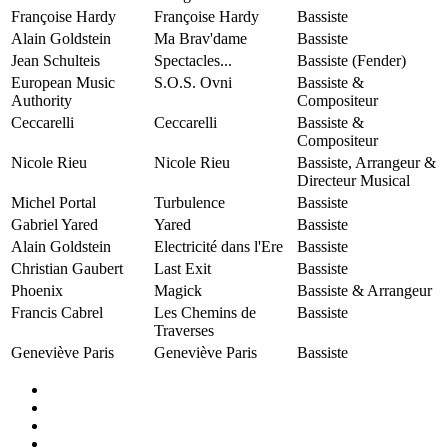
Françoise Hardy
Françoise Hardy
Bassiste
Alain Goldstein
Ma Brav'dame
Bassiste
Jean Schulteis
Spectacles...
Bassiste (Fender)
European Music
S.O.S. Ovni
Bassiste &
Authority
Compositeur
Ceccarelli
Ceccarelli
Bassiste &
Compositeur
Nicole Rieu
Nicole Rieu
Bassiste, Arrangeur &
Directeur Musical
Michel Portal
Turbulence
Bassiste
Gabriel Yared
Yared
Bassiste
Alain Goldstein
Electricité dans l'Ere
Bassiste
Christian Gaubert
Last Exit
Bassiste
Phoenix
Magick
Bassiste & Arrangeur
Francis Cabrel
Les Chemins de
Bassiste
Traverses
Geneviève Paris
Geneviève Paris
Bassiste