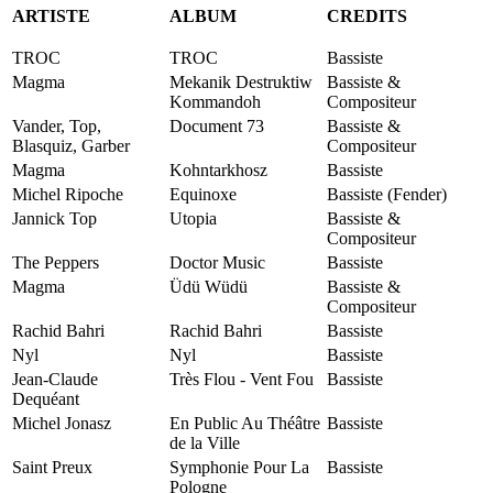
ARTISTE
ALBUM
CREDITS
TROC
TROC
Bassiste
Magma
Mekanik Destruktiw
Bassiste &
Kommandoh
Compositeur
Vander, Top,
Document 73
Bassiste &
Blasquiz, Garber
Compositeur
Magma
Kohntarkhosz
Bassiste
Michel Ripoche
Equinoxe
Bassiste (Fender)
Jannick Top
Utopia
Bassiste &
Compositeur
The Peppers
Doctor Music
Bassiste
Magma
Üdü Wüdü
Bassiste &
Compositeur
Rachid Bahri
Rachid Bahri
Bassiste
Nyl
Nyl
Bassiste
Jean-Claude
Très Flou - Vent Fou
Bassiste
Dequéant
Michel Jonasz
En Public Au Théâtre
Bassiste
de la Ville
Saint Preux
Symphonie Pour La
Bassiste
Pologne